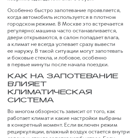
Тест-драйв
СЕРВИСНОЕ ОБСЛУЖИВАНИЕ
О дилере
Особенно быстро запотевание проявляется,
когда автомобиль используется в плотном
Трейд-ин
Нулевое ТО
Наша команда
городском режиме. В Москве это встречается
DARGO
DARGO X
Программа «Помощь на дороге»
Контакты
регулярно: машина часто останавливается,
от 3 199 000 ₽
от 3 499 000 ₽
двери открываются, в салон попадает влага,
КРЕДИТ И СТРАХОВАНИЕ
Регламенты технического обслуживания
а климат не всегда успевает сразу вывести
Кредитный калькулятор
Электронный ПТС
ее наружу. В такой ситуации могут запотевать
и боковые стекла, и лобовое, особенно
Страхование
в первые минуты после начала поездки.
Кредит
ПОДДЕРЖКА
F7
F7X
КАК НА ЗАПОТЕВАНИЕ
GWM Безопасность
от 2 899 000 ₽
от 3 599 000 ₽
ВЛИЯЕТ
КОРПОРАТИВНЫМ КЛИЕНТАМ
Гарантия HAVAL
КЛИМАТИЧЕСКАЯ
Для малого бизнеса
Мобильное приложение GWM
СИСТЕМА
Корпоративным клиентам
Программа «HAVAL Защита+»
Во многом обзорность зависит от того, как
работает климат и какие настройки выбраны
Крупным корпоративным клиентам
Руководства по эксплуатации
POER
в конкретный момент. Если включен режим
от 3 449 000 ₽
Система управления автопарком
Подписки
рециркуляции, влажный воздух остается внутри