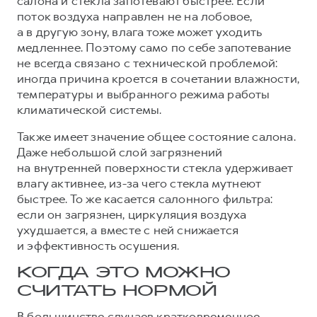
салона и стекла запотевают быстрее. Если
Сервис для корпоративных клиентов
поток воздуха направлен не на лобовое,
HAVAL Лизинг
АКСЕССУАРЫ HAVAL
а в другую зону, влага тоже может уходить
медленнее. Поэтому само по себе запотевание
Автомобильные аксессуары
не всегда связано с технической проблемой:
АКСЕССУАРЫ HAVAL
Коллекция CITY
иногда причина кроется в сочетании влажности,
Автомобильные аксессуары
Коллекция Базовая
температуры и выбранного режима работы
климатической системы.
Коллекция CITY
Коллекция Детская
Также имеет значение общее состояние салона.
Коллекция Базовая
Даже небольшой слой загрязнений
Коллекция Детская
на внутренней поверхности стекла удерживает
влагу активнее, из-за чего стекла мутнеют
быстрее. То же касается салонного фильтра:
если он загрязнен, циркуляция воздуха
ухудшается, а вместе с ней снижается
и эффективность осушения.
КОГДА ЭТО МОЖНО
СЧИТАТЬ НОРМОЙ
В большинстве случаев кратковременное