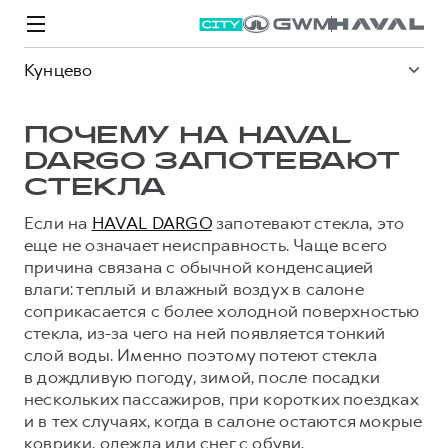
Кунцево
ПОЧЕМУ НА HAVAL
DARGO ЗАПОТЕВАЮТ
СТЕКЛА
Модели
Покупателям
Владельцам
Спецпредложения
О дилере
Если на
HAVAL DARGO
запотевают стекла, это
еще не означает неисправность. Чаще всего
причина связана с обычной конденсацией
ВЫБОР И ПОКУПКА
СЕРВИС
СПЕЦПРЕДЛОЖЕНИЯ
БРЕНД HAVAL
влаги: теплый и влажный воздух в салоне
соприкасается с более холодной поверхностью
Автомобили в наличии
Все о сервисе
Покупателям
О бренде
стекла, из-за чего на ней появляется тонкий
Конфигуратор HAVAL
Запись на сервис
Владельцам
Новости
слой воды. Именно поэтому потеют стекла
в дождливую погоду, зимой, после посадки
M6
Аксессуары HAVAL
Моторное масло
О GWM
JOLION
от 2 049 000 ₽
нескольких пассажиров, при коротких поездках
от 2 049 000 ₽
Каталоги и прайс-листы
Стоимость ТО
и в тех случаях, когда в салоне остаются мокрые
коврики, одежда или снег с обуви.
Программа «HAVAL Защита+»
ИНФОРМАЦИЯ О ДИЛЕРЕ