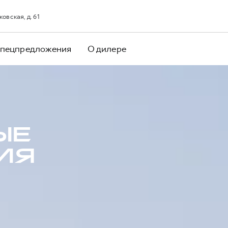
овская, д. 61
пецпредложения
О дилере
ЫЕ
ИЯ