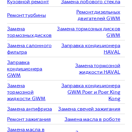
Кузовной ремонт
Замена лобового стекла
Ремонт дизельных
Ремонт турбины
двигателей GWM
Замена
Замена тормозных дисков
тормозных дисков
GWM
Замена салонного
Заправка кондиционера
фильтра
HAVAL
Заправка
Замена тормозной
кондиционера
жидкости HAVAL
GWM
Замена
Заправка кондиционера
тормозной
GWM Poer и Poer King
жидкости GWM
Kong
Замена антифриза
Замена свечей зажигания
Ремонт зажигания
Замена масла в роботе
Замена масла в