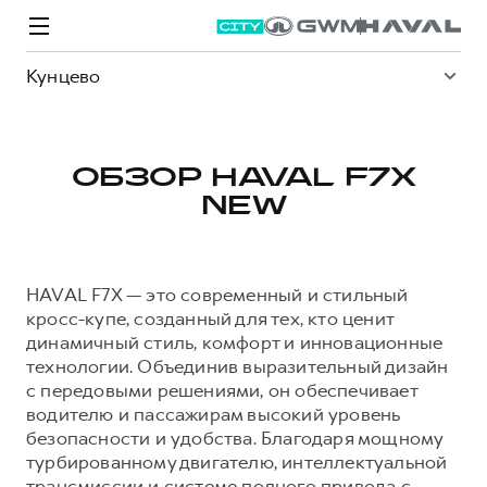
Кунцево
ОБЗОР HAVAL F7X
NEW
Модели
Покупателям
Владельцам
Спецпредложения
О дилере
HAVAL F7X — это современный и стильный
ВЫБОР И ПОКУПКА
СЕРВИС
СПЕЦПРЕДЛОЖЕНИЯ
БРЕНД HAVAL
кросс-купе, созданный для тех, кто ценит
динамичный стиль, комфорт и инновационные
Автомобили в наличии
Все о сервисе
Покупателям
О бренде
технологии. Объединив выразительный дизайн
Конфигуратор HAVAL
Запись на сервис
Владельцам
Новости
с передовыми решениями, он обеспечивает
водителю и пассажирам высокий уровень
M6
Аксессуары HAVAL
Моторное масло
О GWM
JOLION
от 2 049 000 ₽
от 2 049 000 ₽
безопасности и удобства. Благодаря мощному
Каталоги и прайс-листы
Стоимость ТО
турбированному двигателю, интеллектуальной
Программа «HAVAL Защита+»
трансмиссии и системе полного привода с
ИНФОРМАЦИЯ О ДИЛЕРЕ