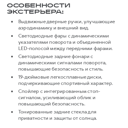
Сервис для корпоративных клиентов
ОСОБЕННОСТИ
HAVAL Лизинг
АКСЕССУАРЫ HAVAL
ЭКСТЕРЬЕРА:
Автомобильные аксессуары
Выдвижные дверные ручки, улучшающие
аэродинамику и внешний вид.
АКСЕССУАРЫ HAVAL
Коллекция CITY
Светодиодные фары с динамическими
Автомобильные аксессуары
Коллекция Базовая
указателями поворота и объединенной
Коллекция CITY
Коллекция Детская
LED-полосой между передними фарами.
Коллекция Базовая
Светодиодные задние фонари с
динамическими сигналами поворота,
Коллекция Детская
повышающие безопасность и стиль.
19-дюймовые легкосплавные диски,
подчеркивающие спортивный характер.
Спойлер с интегрированным стоп-
сигналом, усиливающий облик и
повышающий безопасность.
Тонированные задние стекла для
приватности и защиты от солнца.