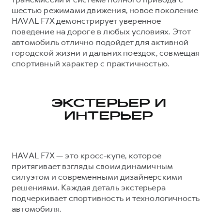
шестью режимами движения, новое поколение
Тест-драйв
СЕРВИСНОЕ ОБСЛУЖИВАНИЕ
О дилере
HAVAL F7X демонстрирует уверенное
Трейд-ин
Нулевое ТО
Наша команда
поведение на дороге в любых условиях. Этот
автомобиль отлично подойдет для активной
DARGO
DARGO X
Программа «Помощь на дороге»
Контакты
от 3 199 000 ₽
от 3 499 000 ₽
городской жизни и дальних поездок, совмещая
КРЕДИТ И СТРАХОВАНИЕ
Регламенты технического обслуживания
спортивный характер с практичностью.
Кредитный калькулятор
Электронный ПТС
Страхование
ЭКСТЕРЬЕР И
Кредит
ПОДДЕРЖКА
ИНТЕРЬЕР
F7
F7X
GWM Безопасность
от 2 899 000 ₽
от 3 599 000 ₽
КОРПОРАТИВНЫМ КЛИЕНТАМ
Гарантия HAVAL
HAVAL F7X — это кросс-купе, которое
Для малого бизнеса
Мобильное приложение GWM
притягивает взгляды своим динамичным
Корпоративным клиентам
Программа «HAVAL Защита+»
силуэтом и современными дизайнерскими
Крупным корпоративным клиентам
Руководства по эксплуатации
решениями. Каждая деталь экстерьера
POER
подчеркивает спортивность и технологичность
от 3 449 000 ₽
Система управления автопарком
Подписки
автомобиля.