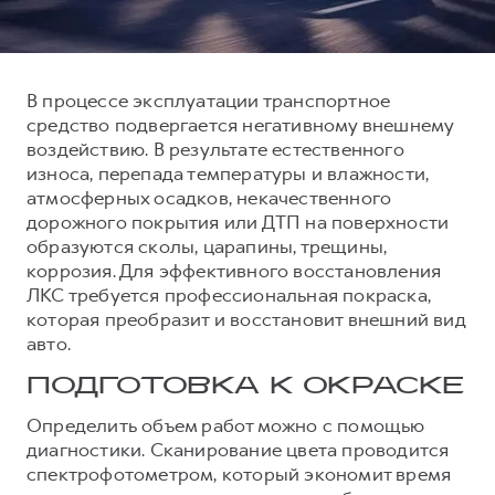
Тест-драйв
СЕРВИСНОЕ ОБСЛУЖИВАНИЕ
О дилере
Трейд-ин
Нулевое ТО
Наша команда
В процессе эксплуатации транспортное
DARGO
DARGO X
Программа «Помощь на дороге»
Контакты
от 3 199 000 ₽
от 3 499 000 ₽
средство подвергается негативному внешнему
КРЕДИТ И СТРАХОВАНИЕ
Регламенты технического обслуживания
воздействию. В результате естественного
износа, перепада температуры и влажности,
Кредитный калькулятор
Электронный ПТС
атмосферных осадков, некачественного
Страхование
дорожного покрытия или ДТП на поверхности
образуются сколы, царапины, трещины,
Кредит
ПОДДЕРЖКА
коррозия. Для эффективного восстановления
F7
F7X
GWM Безопасность
от 2 899 000 ₽
от 3 599 000 ₽
ЛКС требуется профессиональная покраска,
которая преобразит и восстановит внешний вид
КОРПОРАТИВНЫМ КЛИЕНТАМ
Гарантия HAVAL
авто.
Для малого бизнеса
Мобильное приложение GWM
ПОДГОТОВКА К ОКРАСКЕ
Корпоративным клиентам
Программа «HAVAL Защита+»
Определить объем работ можно с помощью
Крупным корпоративным клиентам
Руководства по эксплуатации
POER
диагностики. Сканирование цвета проводится
от 3 449 000 ₽
Система управления автопарком
Подписки
спектрофотометром, который экономит время