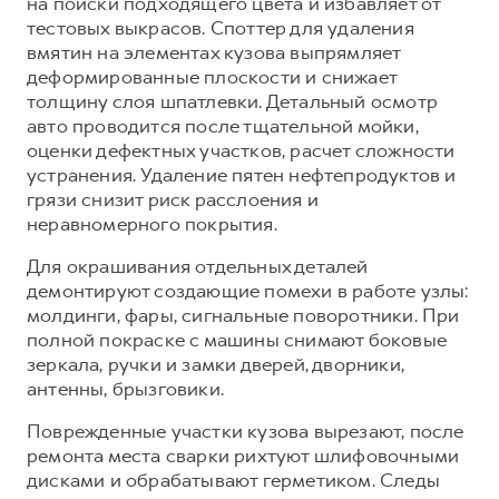
на поиски подходящего цвета и избавляет от
Сервис для корпоративных клиентов
тестовых выкрасов. Споттер для удаления
HAVAL Лизинг
АКСЕССУАРЫ HAVAL
вмятин на элементах кузова выпрямляет
деформированные плоскости и снижает
Автомобильные аксессуары
толщину слоя шпатлевки. Детальный осмотр
АКСЕССУАРЫ HAVAL
Коллекция CITY
авто проводится после тщательной мойки,
Автомобильные аксессуары
Коллекция Базовая
оценки дефектных участков, расчет сложности
устранения. Удаление пятен нефтепродуктов и
Коллекция CITY
Коллекция Детская
грязи снизит риск расслоения и
Коллекция Базовая
неравномерного покрытия.
Коллекция Детская
Для окрашивания отдельных деталей
демонтируют создающие помехи в работе узлы:
молдинги, фары, сигнальные поворотники. При
полной покраске с машины снимают боковые
зеркала, ручки и замки дверей, дворники,
антенны, брызговики.
Поврежденные участки кузова вырезают, после
ремонта места сварки рихтуют шлифовочными
дисками и обрабатывают герметиком. Следы