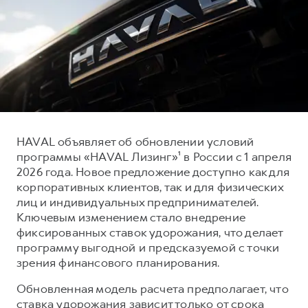
Тест-драйв
СЕРВИСНОЕ ОБСЛУЖИВАНИЕ
О дилере
Трейд-ин
Нулевое ТО
Наша команда
DARGO
DARGO X
Программа «Помощь на дороге»
Контакты
от 3 199 000 ₽
от 3 499 000 ₽
КРЕДИТ И СТРАХОВАНИЕ
Регламенты технического обслуживания
Кредитный калькулятор
Электронный ПТС
Страхование
HAVAL объявляет об обновлении условий
Кредит
ПОДДЕРЖКА
программы «HAVAL Лизинг»¹ в России с 1 апреля
F7
F7X
2026 года. Новое предложение доступно как для
GWM Безопасность
от 2 899 000 ₽
от 3 599 000 ₽
корпоративных клиентов, так и для физических
КОРПОРАТИВНЫМ КЛИЕНТАМ
Гарантия HAVAL
лиц и индивидуальных предпринимателей.
Ключевым изменением стало внедрение
Для малого бизнеса
Мобильное приложение GWM
фиксированных ставок удорожания, что делает
Корпоративным клиентам
Программа «HAVAL Защита+»
программу выгодной и предсказуемой с точки
зрения финансового планирования.
Крупным корпоративным клиентам
Руководства по эксплуатации
POER
от 3 449 000 ₽
Система управления автопарком
Подписки
Обновленная модель расчета предполагает, что
ставка удорожания зависит только от срока