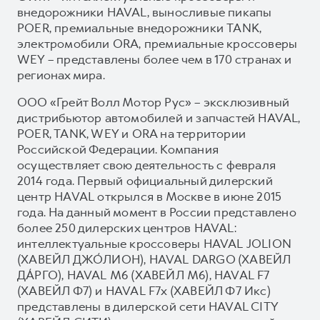
внедорожники HAVAL, выносливые пикапы
POER, премиальные внедорожники TANK,
электромобили ORA, премиальные кроссоверы
WEY – представлены более чем в 170 странах и
регионах мира.
ООО «Грейт Волл Мотор Рус» – эксклюзивный
дистрибьютор автомобилей и запчастей HAVAL,
POER, TANK, WEY и ORA на территории
Российской Федерации. Компания
осуществляет свою деятельность с февраля
2014 года. Первый официальный дилерский
центр HAVAL открылся в Москве в июне 2015
года. На данный момент в России представлено
более 250 дилерских центров HAVAL:
интеллектуальные кроссоверы HAVAL JOLION
(ХАВЕЙЛ ДЖО́ЛИОН), HAVAL DARGO (ХАВЕЙЛ
ДА́РГО), HAVAL М6 (ХАВЕЙЛ M6), HAVAL F7
(ХАВЕЙЛ Ф7) и HAVAL F7x (ХАВЕЙЛ Ф7 Икс)
представлены в дилерской сети HAVAL CITY