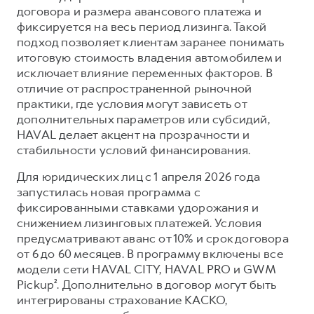
Сервис для корпоративных клиентов
договора и размера авансового платежа и
HAVAL Лизинг
АКСЕССУАРЫ HAVAL
фиксируется на весь период лизинга. Такой
подход позволяет клиентам заранее понимать
Автомобильные аксессуары
итоговую стоимость владения автомобилем и
АКСЕССУАРЫ HAVAL
Коллекция CITY
исключает влияние переменных факторов. В
отличие от распространенной рыночной
Автомобильные аксессуары
Коллекция Базовая
практики, где условия могут зависеть от
Коллекция CITY
Коллекция Детская
дополнительных параметров или субсидий,
HAVAL делает акцент на прозрачности и
Коллекция Базовая
стабильности условий финансирования.
Коллекция Детская
Для юридических лиц с 1 апреля 2026 года
запустилась новая программа с
фиксированными ставками удорожания и
снижением лизинговых платежей. Условия
предусматривают аванс от 10% и срок договора
от 6 до 60 месяцев. В программу включены все
модели сети HAVAL CITY, HAVAL PRO и GWM
Pickup². Дополнительно в договор могут быть
интегрированы страхование КАСКО,