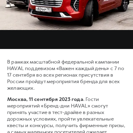
Тест-драйв
СЕРВИСНОЕ ОБСЛУЖИВАНИЕ
О дилере
Трейд-ин
Нулевое ТО
Наша команда
DARGO
DARGO X
Программа «Помощь на дороге»
Контакты
от 3 199 000 ₽
от 3 499 000 ₽
КРЕДИТ И СТРАХОВАНИЕ
Регламенты технического обслуживания
Кредитный калькулятор
Электронный ПТС
Страхование
В рамках масштабной федеральной кампании
Кредит
ПОДДЕРЖКА
HAVAL под девизом «Важен каждый день» с 7 по
F7
F7X
17 сентября во всех регионах присутствия в
GWM Безопасность
от 2 899 000 ₽
от 3 599 000 ₽
России пройдут мероприятия бренда для всех
КОРПОРАТИВНЫМ КЛИЕНТАМ
Гарантия HAVAL
желающих.
Для малого бизнеса
Мобильное приложение GWM
Москва, 11 сентября 2023 года
. Гости
Корпоративным клиентам
Программа «HAVAL Защита+»
мероприятий «Бренд-дни HAVAL» смогут
принять участие в тест-драйве в разных
Крупным корпоративным клиентам
Руководства по эксплуатации
дорожных условиях, пройти увлекательные
POER
от 3 449 000 ₽
Система управления автопарком
Подписки
квесты и конкурсы, получить фирменные призы,
а самых маленьких посетителей ожидает