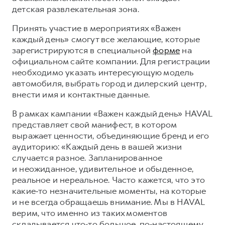
Сервис для корпоративных клиентов
детская развлекательная зона.
HAVAL Лизинг
АКСЕССУАРЫ HAVAL
Принять участие в мероприятиях «Важен
Автомобильные аксессуары
каждый день» смогут все желающие, которые
зарегистрируются в специальной
форме
на
АКСЕССУАРЫ HAVAL
Коллекция CITY
официальном сайте компании. Для регистрации
Автомобильные аксессуары
Коллекция Базовая
необходимо указать интересующую модель
Коллекция CITY
Коллекция Детская
автомобиля, выбрать город и дилерский центр,
внести имя и контактные данные.
Коллекция Базовая
В рамках кампании «Важен каждый день» HAVAL
Коллекция Детская
представляет свой манифест, в котором
выражает ценности, объединяющие бренд и его
аудиторию: «Каждый день в вашей жизни
случается разное. Запланированное
и неожиданное, удивительное и обыденное,
реальное и нереальное. Часто кажется, что это
какие‑то незначительные моменты, на которые
и не всегда обращаешь внимание. Мы в HAVAL
верим, что именно из таких моментов
складывается что‑то большое, по‑настоящему