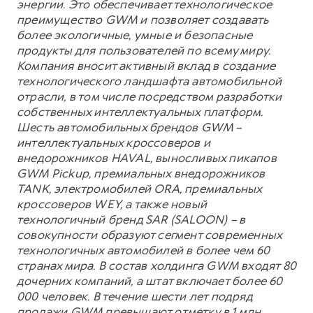
энергии. Это обеспечивает технологическое
преимущество GWM и позволяет создавать
более экологичные, умные и безопасные
продукты для пользователей по всему миру.
Компания вносит активный вклад в создание
технологического ландшафта автомобильной
отрасли, в том числе посредством разработки
собственных интеллектуальных платформ.
Шесть автомобильных брендов GWM –
интеллектуальных кроссоверов и
внедорожников HAVAL, выносливых пикапов
GWM Pickup, премиальных внедорожников
TANK, электромобилей ORA, премиальных
кроссоверов WEY, а также новый
технологичный бренд SAR (SALOON) – в
совокупности образуют сегмент современных
технологичных автомобилей в более чем 60
странах мира. В состав холдинга GWM входят 80
дочерних компаний, а штат включает более 60
000 человек. В течение шести лет подряд
продажи GWM превышают отметку в 1 млн