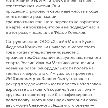
Автомобилям HAVAL и TANK отведена очень
ответственная миссия. Они
продемонстрировали свою надежность в ходе
подготовки и реализации
трансконтинентального перелета на аэростате
в марте, и я убежден, что они не подведут нас и
в этот раз», - поделился Фёдор Конюхов.
Сотрудничество ООО «Хавейл Мотор Рус» с
Федором Конюховым началось в марте этого
года, когда путешественник вместе с
президентом Федерации воздухоплавательного
спорта России Иваном Меняйло установили
новый мировой рекорд дальности полета на
тепловых аэростатах. Им удалось пролететь
2540 километров. Заодно был установлен
рекорд продолжительности полета на тепловом
аэростате с открытой корзиной за полярным
кругом, а также впервые был зафиксирован
полет воздушного шара над акваторией сразу
двух морей Северного Ледовитого океана —