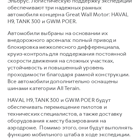
Эльбрус. Логистическую поддержку экспедиции
Сервис для корпоративных клиентов
обеспечивают три надежных рамных
HAVAL Лизинг
АКСЕССУАРЫ HAVAL
автомобиля концерна Great Wall Motor: HAVAL
H9, TANK 300 и GWM POER.
Автомобильные аксессуары
АКСЕССУАРЫ HAVAL
Коллекция CITY
Автомобили выбраны на основании их
внедорожного арсенала: полный привод и
Автомобильные аксессуары
Коллекция Базовая
блокировка межколесного дифференциала,
Коллекция CITY
Коллекция Детская
круиз-контроль для поддержания постоянной
скорости движения на сложных участках,
Коллекция Базовая
устойчивость и повышенный уровень
Коллекция Детская
проходимости благодаря рамной конструкции.
Все автомобили дополнительно оснащены
шинами категории All Terain.
HAVAL H9, TANK 300 и GWM POER будут
обеспечивать перемещение пилотов и
технических специалистов, а также доставку
оборудования к месту базирования на
аэродроме. Помимо этого, они будут выполнять
функцию мобильного штаба в ходе экспедиции.