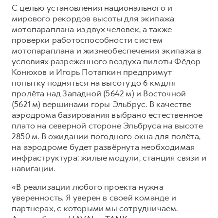
С целью установления национального и
мирового рекордов высоты для экипажа
мотопараплана из двух человек, а также
проверки работоспособности систем
мотопараплана и жизнеобеспечения экипажа в
условиях разреженного воздуха пилоты Фёдор
Конюхов и Игорь Потапкин предпримут
попытку подняться на высоту до 6 км для
пролёта над Западной (5642 м) и Восточной
(5621 м) вершинами горы Эльбрус. В качестве
аэродрома базирования выбрано естественное
плато на северной стороне Эльбруса на высоте
2850 м. В ожидании погодного окна для полёта,
на аэродроме будет развёрнута необходимая
инфраструктура: жилые модули, станция связи и
навигации.
«В реализации любого проекта нужна
уверенность. Я уверен в своей команде и
партнерах, с которыми мы сотрудничаем.