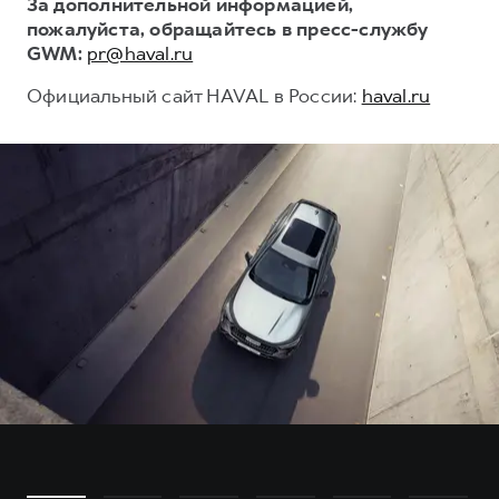
За дополнительной информацией,
пожалуйста, обращайтесь в пресс-службу
GWM:
pr@haval.ru
Официальный сайт HAVAL в России:
haval.ru