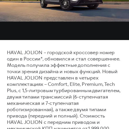
Тест-драйв
СЕРВИСНОЕ ОБСЛУЖИВАНИЕ
О дилере
Трейд-ин
Нулевое ТО
Наша команда
DARGO
DARGO X
Программа «Помощь на дороге»
Контакты
от 3 199 000 ₽
от 3 499 000 ₽
КРЕДИТ И СТРАХОВАНИЕ
Регламенты технического обслуживания
Кредитный калькулятор
Электронный ПТС
HAVAL JOLION – городской кроссовер номер
Страхование
один в России*, обновился и стал совершеннее.
Кредит
Модель получила эффектные дополнения с
ПОДДЕРЖКА
F7
F7X
точки зрения дизайна и новых функций. Новый
GWM Безопасность
от 2 899 000 ₽
от 3 599 000 ₽
HAVAL JOLION представлен в четырех
КОРПОРАТИВНЫМ КЛИЕНТАМ
Гарантия HAVAL
комплектациях – Comfort, Elite, Premium, Tech
Plus, с 1,5-литровым турбированным двигателем,
Для малого бизнеса
Мобильное приложение GWM
двумя типами трансмиссий (6-ступенчатая
Корпоративным клиентам
Программа «HAVAL Защита+»
механическая и 7-ступенчатая
роботизированная), а также двумя типами
Крупным корпоративным клиентам
Руководства по эксплуатации
привода (передний и полный). Стоимость
POER
от 3 449 000 ₽
Система управления автопарком
Подписки
HAVAL JOLION с передним приводом и
механической КПП начинается от 1 999 000