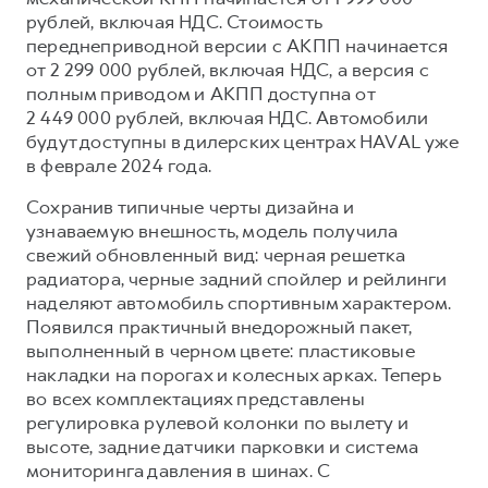
Сервис для корпоративных клиентов
рублей, включая НДС. Стоимость
HAVAL Лизинг
АКСЕССУАРЫ HAVAL
переднеприводной версии с АКПП начинается
от 2 299 000 рублей, включая НДС, а версия с
Автомобильные аксессуары
полным приводом и АКПП доступна от
АКСЕССУАРЫ HAVAL
Коллекция CITY
2 449 000 рублей, включая НДС. Автомобили
будут доступны в дилерских центрах HAVAL уже
Автомобильные аксессуары
Коллекция Базовая
в феврале 2024 года.
Коллекция CITY
Коллекция Детская
Сохранив типичные черты дизайна и
Коллекция Базовая
узнаваемую внешность, модель получила
Коллекция Детская
свежий обновленный вид: черная решетка
радиатора, черные задний спойлер и рейлинги
наделяют автомобиль спортивным характером.
Появился практичный внедорожный пакет,
выполненный в черном цвете: пластиковые
накладки на порогах и колесных арках. Теперь
во всех комплектациях представлены
регулировка рулевой колонки по вылету и
высоте, задние датчики парковки и система
мониторинга давления в шинах. С