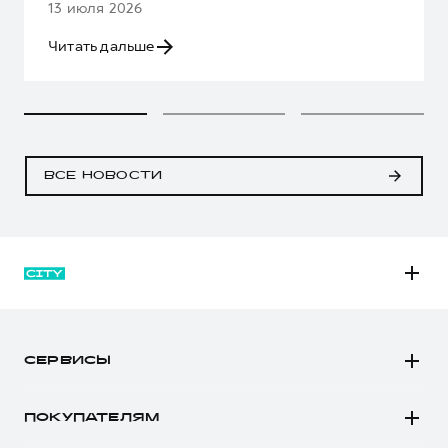
13 июля 2026
Читать дальше
ВСЕ НОВОСТИ
M6
JOLION
СЕРВИСЫ
DARGO
Автомобили в наличии
DARGO Х
ПОКУПАТЕЛЯМ
Заказать тест-драйв
F7