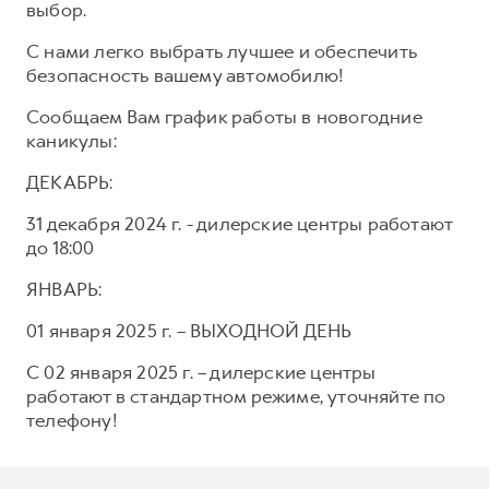
выбор.
Тест-драйв
СЕРВИСНОЕ ОБСЛУЖИВАНИЕ
О дилере
С нами легко выбрать лучшее и обеспечить
Трейд-ин
Нулевое ТО
Наша команда
безопасность вашему автомобилю!
DARGO
DARGO X
Программа «Помощь на дороге»
Контакты
от 3 199 000 ₽
Сообщаем Вам график работы в новогодние
от 3 499 000 ₽
КРЕДИТ И СТРАХОВАНИЕ
Регламенты технического обслуживания
каникулы:
Кредитный калькулятор
Электронный ПТС
ДЕКАБРЬ:
Страхование
31 декабря 2024 г. - дилерские центры работают
Кредит
ПОДДЕРЖКА
до 18:00
F7
F7X
GWM Безопасность
от 2 899 000 ₽
от 3 599 000 ₽
ЯНВАРЬ:
КОРПОРАТИВНЫМ КЛИЕНТАМ
Гарантия HAVAL
01 января 2025 г. – ВЫХОДНОЙ ДЕНЬ
Для малого бизнеса
Мобильное приложение GWM
С 02 января 2025 г. – дилерские центры
Корпоративным клиентам
Программа «HAVAL Защита+»
работают в стандартном режиме, уточняйте по
телефону!
Крупным корпоративным клиентам
Руководства по эксплуатации
POER
от 3 449 000 ₽
Система управления автопарком
Подписки