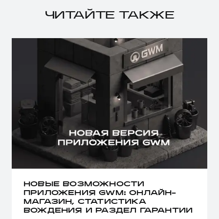
Сервис для корпоративных клиентов
ЧИТАЙТЕ ТАКЖЕ
HAVAL Лизинг
АКСЕССУАРЫ HAVAL
Автомобильные аксессуары
АКСЕССУАРЫ HAVAL
Коллекция CITY
Автомобильные аксессуары
Коллекция Базовая
Коллекция CITY
Коллекция Детская
Коллекция Базовая
Коллекция Детская
НОВЫЕ ВОЗМОЖНОСТИ
ПРИЛОЖЕНИЯ GWM: ОНЛАЙН-
МАГАЗИН, СТАТИСТИКА
ВОЖДЕНИЯ И РАЗДЕЛ ГАРАНТИИ