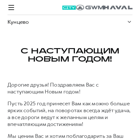
Кунцево
С НАСТУПАЮЩИМ
НОВЫМ ГОДОМ!
Модели
Покупателям
Владельцам
Спецпредложения
О дилере
Дорогие друзья! Поздравляем Вас с
ВЫБОР И ПОКУПКА
СЕРВИС
СПЕЦПРЕДЛОЖЕНИЯ
БРЕНД HAVAL
наступающим Новым годом!
Автомобили в наличии
Все о сервисе
Покупателям
О бренде
Пусть 2025 год принесет Вам как можно больше
Конфигуратор HAVAL
Запись на сервис
Владельцам
Новости
ярких событий, на поворотах всегда ждёт удача,
а все дороги ведут к желанным целям и
M6
Аксессуары HAVAL
Моторное масло
О GWM
JOLION
впечатляющим достижениям!
от 2 049 000 ₽
от 2 049 000 ₽
Каталоги и прайс-листы
Стоимость ТО
Мы ценим Вас и хотим поблагодарить за Ваш
Программа «HAVAL Защита+»
ИНФОРМАЦИЯ О ДИЛЕРЕ