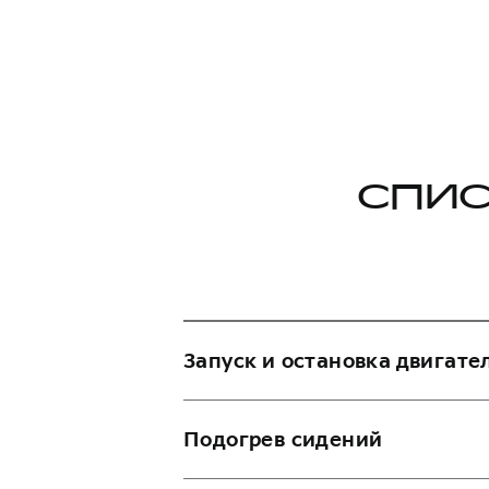
СПИС
Запуск и остановка двигате
Алиса, заведи двигатель в м
Подогрев сидений
Алиса, заведи машину.
Алиса, выключи/заглуши дви