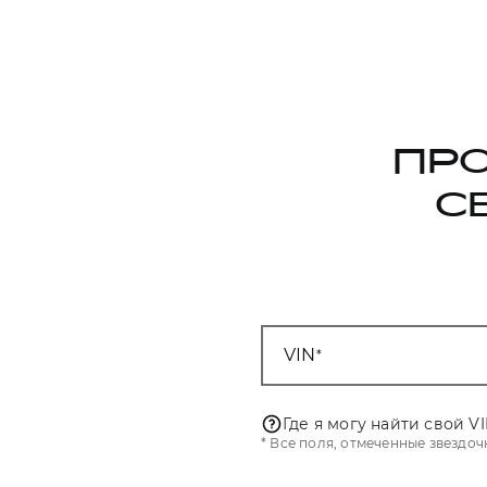
ПР
С
VIN
Где я могу найти свой V
* Все поля, отмеченные звездо