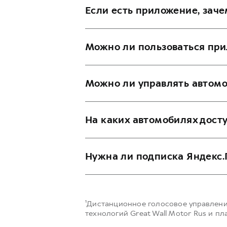
Если есть приложение, зач
Алиса реагирует только на 
Приложение удобно, когда телефо
Выполнение команд можно з
дома, заняты делами или не хотит
Можно ли пользоваться пр
Команды от посторонних не 
Да. Голосовое управление с Алис
Можно ли управлять автомо
Да, для голосового управления с
На каких автомобилях дост
Функция доступна на автомобил
Нужна ли подписка Яндекс
Нет, функция голосового управле
¹Дистанционное голосовое управлени
технологий Great Wall Motor Rus и п