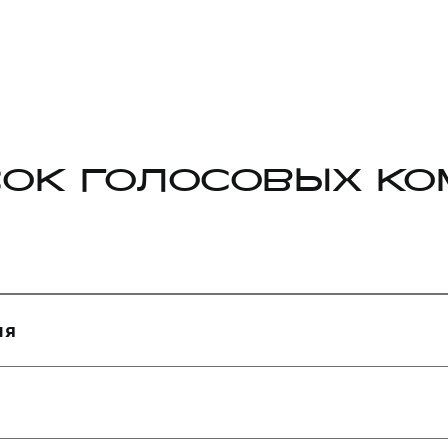
колонки можно завес
подогрев сидений и 
ОК ГОЛОСОВЫХ К
ля
ашине.
гатель в машине.