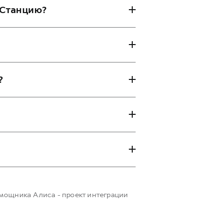
 Станцию?
ю удобно использовать, когда вы
яет его.
?
ь в приложении GWM.
ion.
мощника Алиса - проект интеграции