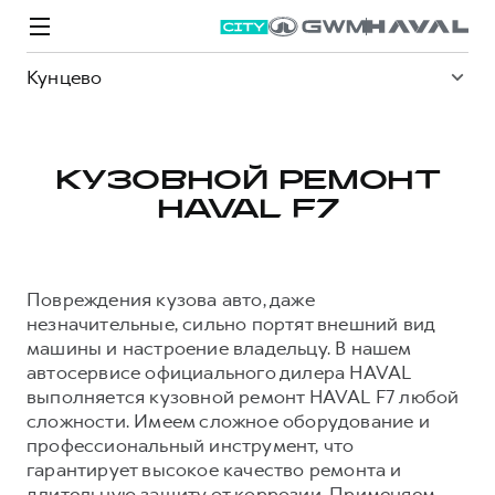
Кунцево
КУЗОВНОЙ РЕМОНТ
HAVAL F7
Модели
Покупателям
Владельцам
Спецпредложения
О дилере
Повреждения кузова авто, даже
ВЫБОР И ПОКУПКА
СЕРВИС
СПЕЦПРЕДЛОЖЕНИЯ
БРЕНД HAVAL
незначительные, сильно портят внешний вид
машины и настроение владельцу. В нашем
Автомобили в наличии
Все о сервисе
Покупателям
О бренде
автосервисе официального дилера HAVAL
Конфигуратор HAVAL
Запись на сервис
Владельцам
Новости
выполняется кузовной ремонт HAVAL F7 любой
сложности. Имеем сложное оборудование и
M6
Аксессуары HAVAL
Моторное масло
О GWM
JOLION
от 2 049 000 ₽
от 2 049 000 ₽
профессиональный инструмент, что
Каталоги и прайс-листы
Стоимость ТО
гарантирует высокое качество ремонта и
Программа «HAVAL Защита+»
длительную защиту от коррозии. Применяем
ИНФОРМАЦИЯ О ДИЛЕРЕ