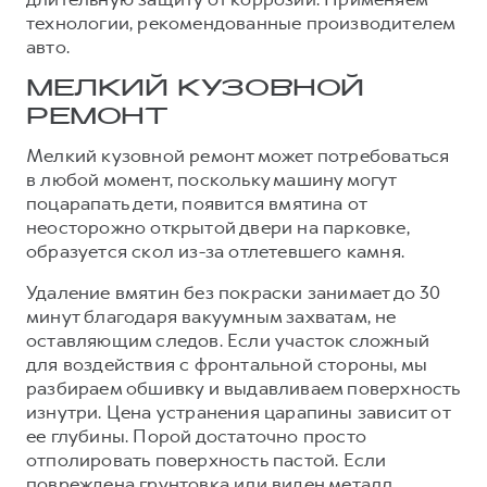
технологии, рекомендованные производителем
Тест-драйв
СЕРВИСНОЕ ОБСЛУЖИВАНИЕ
О дилере
авто.
Трейд-ин
Нулевое ТО
Наша команда
МЕЛКИЙ КУЗОВНОЙ
DARGO
DARGO X
Программа «Помощь на дороге»
Контакты
от 3 199 000 ₽
от 3 499 000 ₽
РЕМОНТ
КРЕДИТ И СТРАХОВАНИЕ
Регламенты технического обслуживания
Мелкий кузовной ремонт может потребоваться
Кредитный калькулятор
Электронный ПТС
в любой момент, поскольку машину могут
поцарапать дети, появится вмятина от
Страхование
неосторожно открытой двери на парковке,
Кредит
ПОДДЕРЖКА
образуется скол из-за отлетевшего камня.
F7
F7X
GWM Безопасность
от 2 899 000 ₽
от 3 599 000 ₽
Удаление вмятин без покраски занимает до 30
КОРПОРАТИВНЫМ КЛИЕНТАМ
Гарантия HAVAL
минут благодаря вакуумным захватам, не
оставляющим следов. Если участок сложный
Для малого бизнеса
Мобильное приложение GWM
для воздействия с фронтальной стороны, мы
Корпоративным клиентам
Программа «HAVAL Защита+»
разбираем обшивку и выдавливаем поверхность
изнутри. Цена устранения царапины зависит от
Крупным корпоративным клиентам
Руководства по эксплуатации
ее глубины. Порой достаточно просто
POER
от 3 449 000 ₽
Система управления автопарком
Подписки
отполировать поверхность пастой. Если
повреждена грунтовка или виден металл,