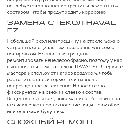
Сервис для корпоративных клиентов
потребуется заполнение трещины ремонтным
HAVAL Лизинг
АКСЕССУАРЫ HAVAL
составом, чтобы предупредить коррозию.
Автомобильные аксессуары
ЗАМЕНА СТЕКОЛ HAVAL
АКСЕССУАРЫ HAVAL
Коллекция CITY
F7
Автомобильные аксессуары
Коллекция Базовая
Небольшой скол или трещину на стекле можно
устранить специальным прозрачным клеем с
Коллекция CITY
Коллекция Детская
полировкой. Но длинные трещины
Коллекция Базовая
ремонтировать нецелесообразно, поэтому у нас
Коллекция Детская
выполняется замена стекол HAVAL F7. В сервисе
мастера используют нагрев воздухом, чтобы
растопить старый герметик и извлечь
поврежденное остекление. Новое стекло
фиксируется на свежий клеевой состав.
Вещество высыхает, пока машина обездвижена,
что исключает проникновение воды при мойке
или осадках в будущем.
СЛОЖНЫЙ РЕМОНТ