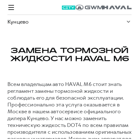
Кунцево
ЗАМЕНА ТОРМОЗНОЙ
ЖИДКОСТИ HAVAL M6
Модели
Покупателям
Владельцам
Спецпредложения
О дилере
Всем владельцам авто HAVAL M6 стоит знать
ВЫБОР И ПОКУПКА
СЕРВИС
СПЕЦПРЕДЛОЖЕНИЯ
БРЕНД HAVAL
регламент замены тормозной жидкости и
соблюдать его для безопасной эксплуатации.
Автомобили в наличии
Все о сервисе
Покупателям
О бренде
Профессионально эта услуга оказывается в
Конфигуратор HAVAL
Запись на сервис
Владельцам
Новости
Москве в нашем автосервисе официального
дилера Кунцево. У нас можно заменить
M6
Аксессуары HAVAL
Моторное масло
О GWM
JOLION
от 2 049 000 ₽
от 2 049 000 ₽
техническую жидкость DOT4 по всем правилам
Каталоги и прайс-листы
Стоимость ТО
производителя с использованием оригинальных
Программа «HAVAL Защита+»
расходных материалов. Используем аппарат для
ИНФОРМАЦИЯ О ДИЛЕРЕ