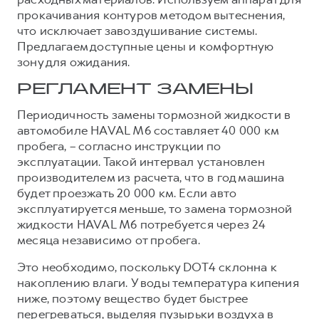
прокачивания контуров методом вытеснения,
Тест-драйв
СЕРВИСНОЕ ОБСЛУЖИВАНИЕ
О дилере
что исключает завоздушивание системы.
Трейд-ин
Нулевое ТО
Наша команда
Предлагаем доступные цены и комфортную
зону для ожидания.
DARGO
DARGO X
Программа «Помощь на дороге»
Контакты
от 3 199 000 ₽
от 3 499 000 ₽
КРЕДИТ И СТРАХОВАНИЕ
РЕГЛАМЕНТ ЗАМЕНЫ
Регламенты технического обслуживания
Кредитный калькулятор
Электронный ПТС
Периодичность замены тормозной жидкости в
автомобиле HAVAL M6 составляет 40 000 км
Страхование
пробега, – согласно инструкции по
Кредит
ПОДДЕРЖКА
эксплуатации. Такой интервал установлен
F7
F7X
производителем из расчета, что в год машина
GWM Безопасность
от 2 899 000 ₽
от 3 599 000 ₽
будет проезжать 20 000 км. Если авто
КОРПОРАТИВНЫМ КЛИЕНТАМ
Гарантия HAVAL
эксплуатируется меньше, то замена тормозной
жидкости HAVAL M6 потребуется через 24
Для малого бизнеса
Мобильное приложение GWM
месяца независимо от пробега.
Корпоративным клиентам
Программа «HAVAL Защита+»
Это необходимо, поскольку DOT4 склонна к
Крупным корпоративным клиентам
Руководства по эксплуатации
накоплению влаги. У воды температура кипения
POER
от 3 449 000 ₽
Система управления автопарком
Подписки
ниже, поэтому вещество будет быстрее
перегреваться, выделяя пузырьки воздуха в