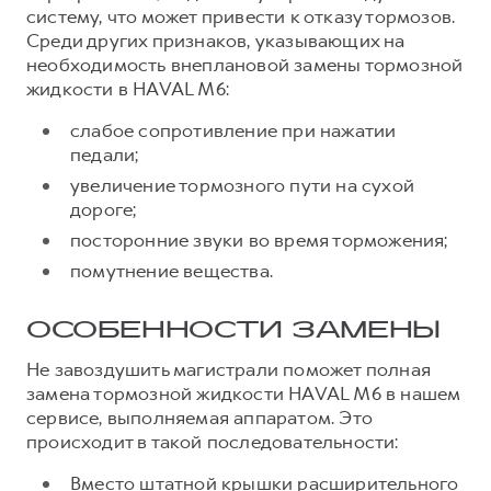
Сервис для корпоративных клиентов
систему, что может привести к отказу тормозов.
HAVAL Лизинг
АКСЕССУАРЫ HAVAL
Среди других признаков, указывающих на
необходимость внеплановой замены тормозной
Автомобильные аксессуары
жидкости в HAVAL M6:
АКСЕССУАРЫ HAVAL
Коллекция CITY
слабое сопротивление при нажатии
Автомобильные аксессуары
Коллекция Базовая
педали;
Коллекция CITY
Коллекция Детская
увеличение тормозного пути на сухой
дороге;
Коллекция Базовая
посторонние звуки во время торможения;
Коллекция Детская
помутнение вещества.
ОСОБЕННОСТИ ЗАМЕНЫ
Не завоздушить магистрали поможет полная
замена тормозной жидкости HAVAL M6 в нашем
сервисе, выполняемая аппаратом. Это
происходит в такой последовательности:
Вместо штатной крышки расширительного