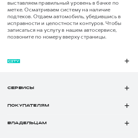
выставляем правильный уровень в бачке по
метке. Осматриваем систему на наличие
подтеков. Отдаем автомобиль, убедившись в
исправности и целостности контуров. Чтобы
записаться на услугу в нашем автосервисе,
позвоните по номеру вверху страницы.
M6
JOLION
СЕРВИСЫ
DARGO
Автомобили в наличии
DARGO Х
ПОКУПАТЕЛЯМ
Заказать тест-драйв
F7
Автомобили в наличии
Рассчитать кредит
F7x
ВЛАДЕЛЬЦАМ
Конфигуратор HAVAL
Записаться на сервис
POER
Все о сервисе
Аксессуары HAVAL