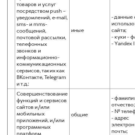
товаров и услуг
посредством push –
- данные 
уведомлений, e-mail,
использо
sms- и mms-
иные
сайта;
сообщений,
- куки - 
почтовой рассылки,
- Yandex I
телефонных
звонков и
информационно-
коммуникационных
сервисов, таких как
ВКонтакте, Telegram
и т.д.:
Совершенствование
- фамилия
функций и сервисов
отчество;
сайтов и/или
- № теле
мобильных
общие
- адрес
приложений, и/или
электрон
программных
почты;
платформ