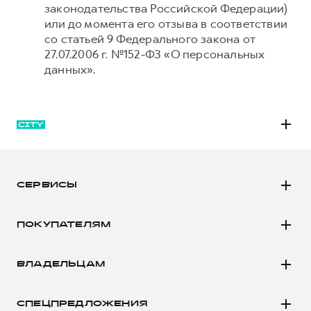
законодательства Российской Федерации)
или до момента его отзыва в соответствии
со статьей 9 Федерального закона от
27.07.2006 г. №152-ФЗ «О персональных
данных».
M6
JOLION
СЕРВИСЫ
DARGO
Автомобили в наличии
DARGO Х
ПОКУПАТЕЛЯМ
Заказать тест-драйв
F7
Автомобили в наличии
Рассчитать кредит
F7x
ВЛАДЕЛЬЦАМ
Конфигуратор HAVAL
Записаться на сервис
POER
Все о сервисе
Аксессуары HAVAL
СПЕЦПРЕДЛОЖЕНИЯ