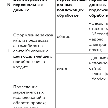
Сервис для корпоративных клиентов
POER
N
персональных
данных,
данных,
от 3 449 000 ₽
HAVAL Лизинг
АКСЕССУАРЫ HAVAL
данных
подлежащих
подлежа
обработке
обработ
Автомобильные аксессуары
- фамилия
АКСЕССУАРЫ HAVAL
Коллекция CITY
отчество;
Автомобильные аксессуары
Коллекция Базовая
- № теле
Оформление заказа
общие
- адрес
Коллекция CITY
Коллекция Детская
и/или предзаказа
электрон
автомобиля на
Коллекция Базовая
почты;
1.
сайте Компании с
Коллекция Детская
целью дальнейшего
- данные 
приобретения в
использо
кредит:
иные
сайта;
- куки - 
- Yandex I
Проведение
маркетинговых
исследований в
области продаж,