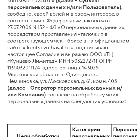
kuntsevo-haval.ru »
(далее – Субъект
персональных данных и/или Пользователь),
Тест-драйв
СЕРВИСНОЕ ОБСЛУЖИВАНИЕ
О дилере
свободно, своей волей и в своем интересе, в
Трейд-ин
Нулевое ТО
Наша команда
соответствии с Федеральным законом от
27.07.2006 N 152 - ФЗ «О персональных данных»,
Программа «Помощь на дороге»
Контакты
посредством проставления «галочки» в
DARGO
DARGO X
КРЕДИТ И СТРАХОВАНИЕ
Регламенты технического обслуживания
соответствующем чек – боксе в на официальном
от 3 199 000 ₽
от 3 499 000 ₽
сайте « kuntsevo-haval.ru », подписываю
Кредитный калькулятор
Электронный ПТС
настоящее Согласие и выражаю ООО «ТЦ
Страхование
«Кунцево Лимитед» ИНН 5032272711 ОГРН
1135032011124, адрес юр. лица: 143025,
Кредит
ПОДДЕРЖКА
Московская область, г. Одинцово, с.
GWM Безопасность
Немчиновка, ул. Московская, д. 61, комн. 405
(далее - Оператор персональных данных и/
F7
F7X
КОРПОРАТИВНЫМ КЛИЕНТАМ
Гарантия HAVAL
от 2 899 000 ₽
от 3 599 000 ₽
или Компания)
согласие на обработку моих
Для малого бизнеса
Мобильное приложение GWM
персональных данных на следующих условиях:
Корпоративным клиентам
Программа «HAVAL Защита+»
Крупным корпоративным клиентам
Руководства по эксплуатации
Система управления автопарком
Подписки
Категории
Перечен
Цели обработки
персональных
персона