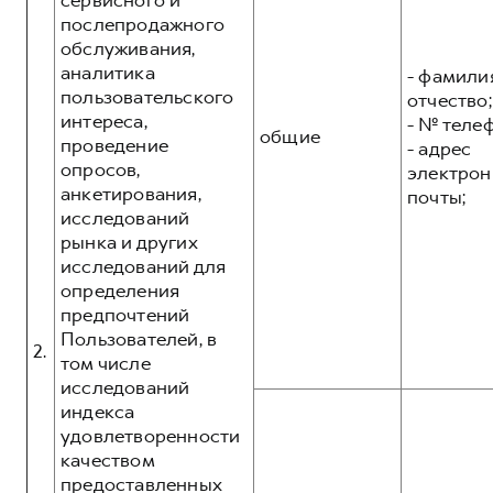
сервисного и
послепродажного
обслуживания,
аналитика
- фамилия
пользовательского
отчество;
интереса,
- № теле
общие
проведение
- адрес
опросов,
электрон
анкетирования,
почты;
исследований
рынка и других
исследований для
определения
предпочтений
Пользователей, в
2.
том числе
исследований
индекса
удовлетворенности
качеством
предоставленных