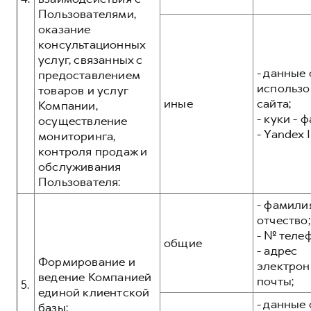
Пользователями,
оказание
консультационных
услуг, связанных с
- данные 
предоставлением
использо
товаров и услуг
иные
сайта;
Компании,
- куки - 
осуществление
- Yandex I
мониторинга,
контроля продаж и
обслуживания
Пользователя:
- фамилия
отчество;
- № теле
общие
- адрес
Формирование и
электрон
ведение Компанией
почты;
5.
единой клиентской
- данные 
базы: