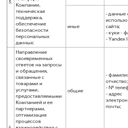
3.
Компании,
техническая
- данные 
поддержка,
использо
обеспечение
иные
сайта;
безопасности
- куки - 
персональных
- Yandex I
данных:
Направление
своевременных
ответов на запросы
и обращения,
- фамилия
связанные с
отчество;
товарами и
- № теле
услугами,
общие
- адрес
предоставляемыми
электрон
Компанией и ее
почты;
партнерами,
оптимизация
процессов
4.
взаимодействия с