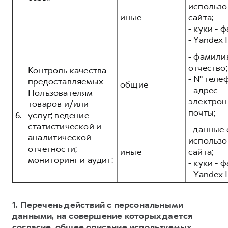
использо
иные
сайта;
- куки - 
- Yandex I
- фамилия
отчество;
Контроль качества
- № теле
предоставляемых
общие
- адрес
Пользователям
электрон
товаров и/или
почты;
6.
услуг; ведение
статистической и
- данные 
аналитической
использо
отчетности;
иные
сайта;
мониторинг и аудит:
- куки - 
- Yandex I
1. Перечень действий с персональными
данными, на совершение которых дается
согласие, общее описание используемых