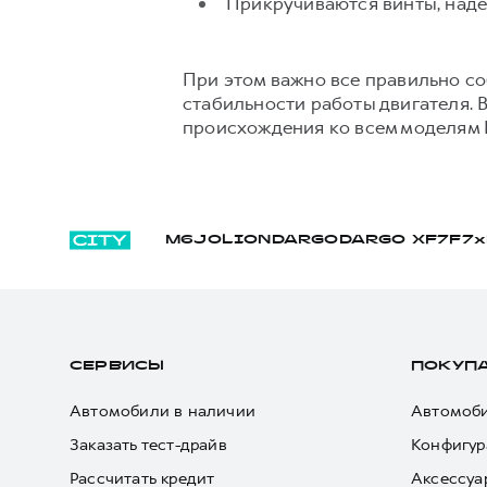
Прикручиваются винты, наде
При этом важно все правильно соб
стабильности работы двигателя. 
происхождения ко всем моделям
M6
JOLION
DARGO
DARGO Х
F7
F7x
СЕРВИСЫ
ПОКУП
Автомобили в наличии
Автомоби
Заказать тест-драйв
Конфигур
Рассчитать кредит
Аксессуа