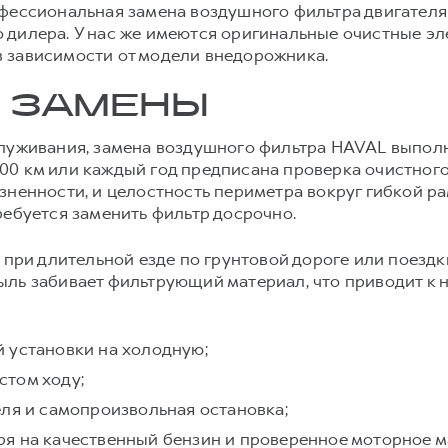
офессиональная замена воздушного фильтра двигател
 дилера. У нас же имеются оригинальные очистные эл
, в зависимости от модели внедорожника.
 ЗАМЕНЫ
служивания, замена воздушного фильтра HAVAL выполн
0 000 км или каждый год предписана проверка очистно
зненности, и целостность периметра вокруг гибкой ра
ребуется заменить фильтр досрочно.
 при длительной езде по грунтовой дороге или поездк
ыль забивает фильтрующий материал, что приводит к 
 установки на холодную;
стом ходу;
еля и самопроизвольная остановка;
я на качественный бензин и проверенное моторное м