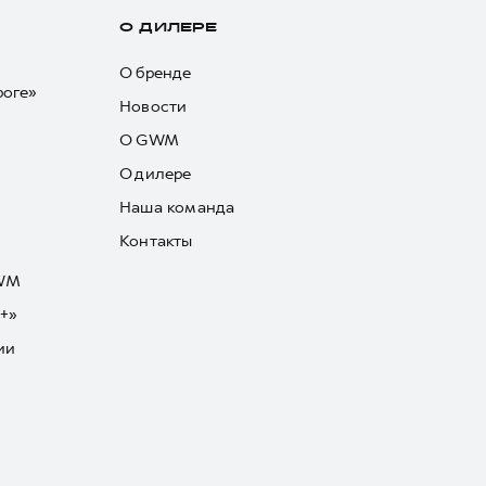
О ДИЛЕРЕ
О бренде
роге»
Новости
О GWM
О дилере
Наша команда
Контакты
GWM
+»
ии