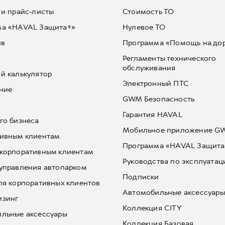
 и прайс-листы
Стоимость ТО
ма «HAVAL Защита+»
Нулевое ТО
йв
Программа «Помощь на до
Регламенты технического
обслуживания
й калькулятор
Электронный ПТС
ние
GWM Безопасность
Гарантия HAVAL
го бизнеса
Мобильное приложение 
ивным клиентам
Программа «HAVAL Защита
корпоративным клиентам
Руководства по эксплуатац
управления автопарком
Подписки
ля корпоративных клиентов
Автомобильные аксессуары
изинг
Коллекция CITY
льные аксессуары
Коллекция Базовая