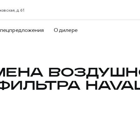
овская, д. 61
пецпредложения
О дилере
МЕНА ВОЗДУШН
ФИЛЬТРА HAVA