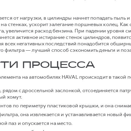
тся от нагрузки, в цилиндры начнет попадать пыль 
 на стенках, ускорит залегание поршневых колец. Как
яга, увеличится расход бензина. При падении уровня см
чнется активное истирание стенок цилиндров, появит
ния всех негативных последствий понадобится обширн
 фильтра ― лучший способ сэкономить деньги и поза
ТИ ПРОЦЕССА
элемента на автомобилях HAVAL происходит в такой п
 рядом с дроссельной заслонкой, отсоединяется патр
ый хомут.
нтов по периметру пластиковой крышки, и она снимае
фильтра, она извлекается и устанавливается новый ф
ой паз и опускается на место.