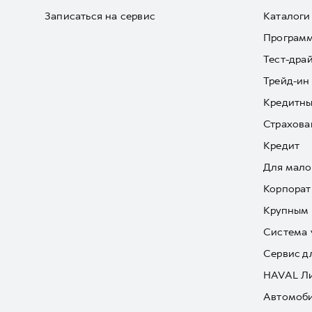
Записаться на сервис
Каталоги
Програм
Тест-дра
Трейд-ин
Кредитны
Страхова
Кредит
Для мало
Корпорат
Крупным 
Система 
Сервис д
HAVAL Л
Автомоби