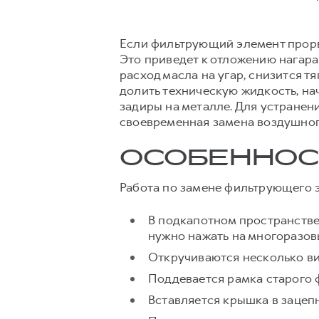
Если фильтрующий элемент прорве
Это приведет к отложению нагара
расход масла на угар, снизится т
долить техническую жидкость, на
задиры на металле. Для устране
своевременная замена воздушного
ОСОБЕННОС
Работа по замене фильтрующего 
В подкапотном пространстве,
нужно нажать на многоразов
Откручиваются несколько ви
Поддевается рамка старого 
Вставляется крышка в зацепн