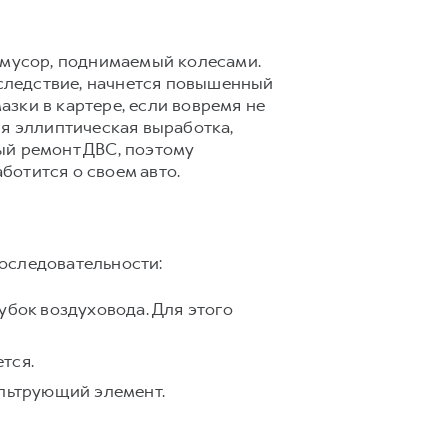
и мусор, поднимаемый колесами.
 следствие, начнется повышенный
азки в картере, если вовремя не
ся эллиптическая выработка,
ый ремонт ДВС, поэтому
ботится о своем авто.
оследовательности:
убок воздуховода. Для этого
тся.
ильтрующий элемент.